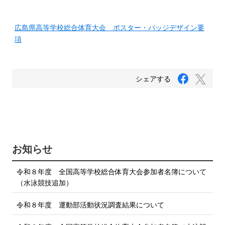
広島県高等学校総合体育大会 ポスター・バッジデザイン要
項
F
T
シェアする
a
w
c
i
e
b
t
o
t
o
e
k
で
r
お知らせ
シ
で
ェ
ア
シ
令和８年度 全国高等学校総合体育大会参加者名簿について
す
ェ
る
（水泳競技追加）
ア
す
令和８年度 運動部活動状況調査結果について
る