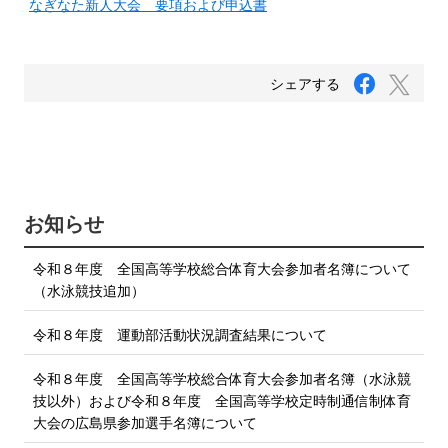
なぎなた新人大会 要項および申込書
F
T
シェアする
a
w
c
i
e
b
t
o
t
o
e
k
で
r
お知らせ
シ
で
ェ
ア
シ
令和８年度 全国高等学校総合体育大会参加者名簿について
す
ェ
る
（水泳競技追加）
ア
す
令和８年度 運動部活動状況調査結果について
る
令和８年度 全国高等学校総合体育大会参加者名簿（水泳競
技以外）および令和８年度 全国高等学校定時制通信制体育
大会の広島県参加選手名簿について